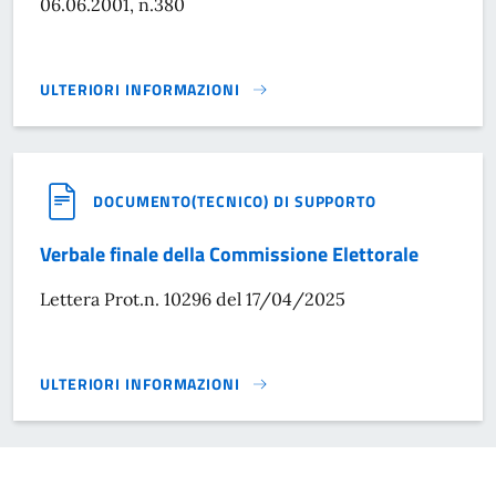
06.06.2001, n.380
ULTERIORI INFORMAZIONI
DIRITTI DI SEGRETERIA}
DOCUMENTO(TECNICO) DI SUPPORTO
Verbale finale della Commissione Elettorale
Lettera Prot.n. 10296 del 17/04/2025
ULTERIORI INFORMAZIONI
VERBALE FINALE DELLA COMMISSIONE ELETTORALE}