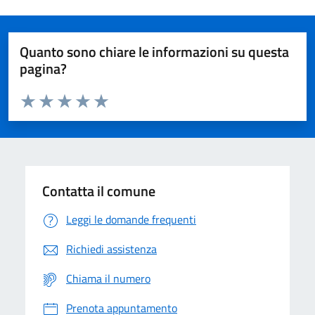
Quanto sono chiare le informazioni su questa
pagina?
Valuta da 1 a 5 stelle la pagina
Domanda
Valuta 1 stelle su 5
Valuta 2 stelle su 5
Valuta 3 stelle su 5
Valuta 4 stelle su 5
Valuta 5 stelle su 5
Contatta il comune
Leggi le domande frequenti
Richiedi assistenza
Chiama il numero
Prenota appuntamento