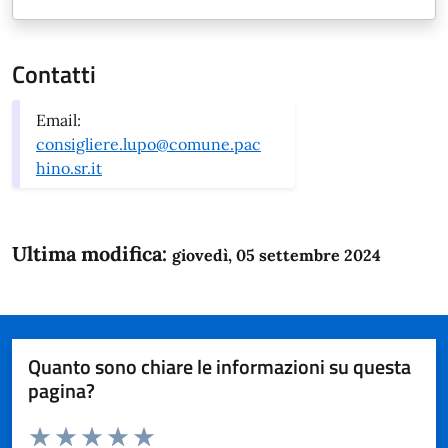
Contatti
Email:
consigliere.lupo@comune.pac
hino.sr.it
Ultima modifica:
giovedì, 05 settembre 2024
Quanto sono chiare le informazioni su questa
pagina?
Valuta da 1 a 5 stelle la pagina
Domanda