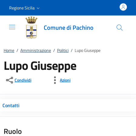
Vai al contenuto
accedi al menu
footer.enter
Regione Sicilia
Comune di Pachino
Home
/
Amministrazione
/
Politici
/
Lupo Giuseppe
Lupo Giuseppe
Condividi
Azioni
Contatti
Ruolo