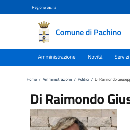
Vai al contenuto
accedi al menu
footer.enter
Regione Sicilia
Comune di Pachino
Amministrazione
Novità
Servizi
Home
/
Amministrazione
/
Politici
/
Di Raimondo Giusep
Di Raimondo Giu