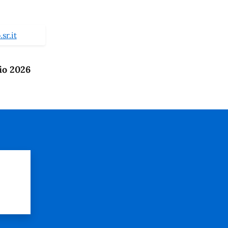
sr.it
io 2026
?