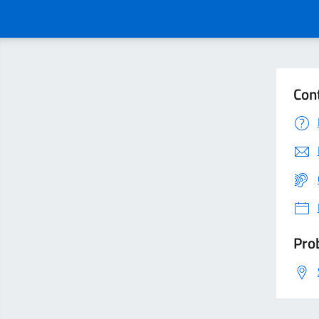
Con
Prob