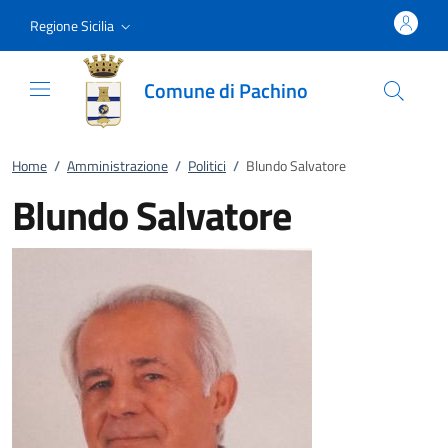
Vai al contenuto
accedi al menu
footer.enter
Regione Sicilia
Comune di Pachino
Home
/
Amministrazione
/
Politici
/
Blundo Salvatore
Blundo Salvatore