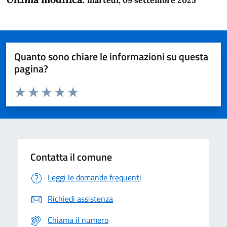
Quanto sono chiare le informazioni su questa
pagina?
Valuta da 1 a 5 stelle la pagina
Domanda
Valuta 1 stelle su 5
Valuta 2 stelle su 5
Valuta 3 stelle su 5
Valuta 4 stelle su 5
Valuta 5 stelle su 5
Contatta il comune
Leggi le domande frequenti
Richiedi assistenza
Chiama il numero