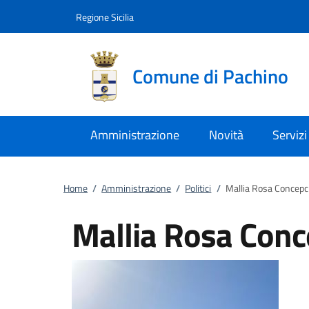
Vai al contenuto
accedi al menu
footer.enter
Regione Sicilia
Comune di Pachino
Amministrazione
Novità
Servizi
Home
/
Amministrazione
/
Politici
/
Mallia Rosa Concepc
Mallia Rosa Conc