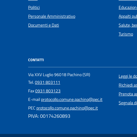
Politici
Educazion
Personale Amministrativo
Appalti pub
Documenti e Dati
Salute, b
Turismo
CONTATTI
Via XXV Luglio 96018 Pachino (SR)
Leggi le 
Tel.
0931 803111
Richiedi a
Fax
0931 803123
Prenota 
E-mail
protocollo.comune.pachino@pec.it
Segnala di
PEC
protocollo.comune.pachino@pec.it
PIVA: 00174260893