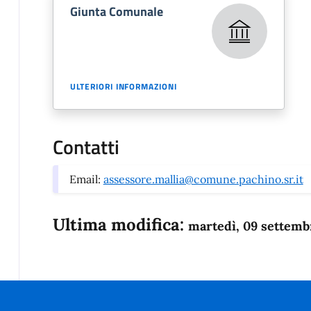
Giunta Comunale
ULTERIORI INFORMAZIONI
Contatti
Email:
assessore.mallia@comune.pachino.sr.it
Ultima modifica:
martedì, 09 settemb