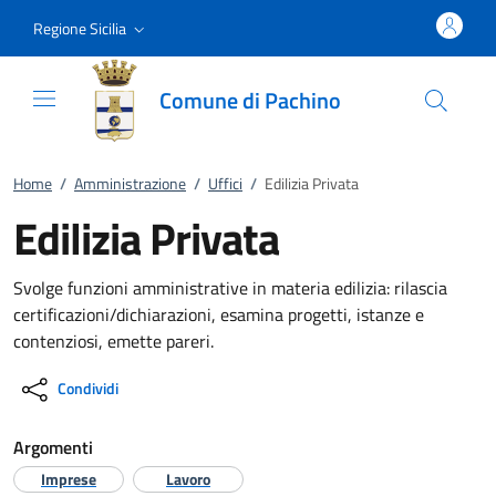
Vai al contenuto
accedi al menu
footer.enter
Regione Sicilia
Comune di Pachino
Home
/
Amministrazione
/
Uffici
/
Edilizia Privata
Edilizia Privata
Svolge funzioni amministrative in materia edilizia: rilascia
certificazioni/dichiarazioni, esamina progetti, istanze e
contenziosi, emette pareri.
Condividi
Argomenti
Imprese
Lavoro