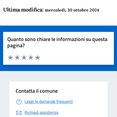
Ultima modifica:
mercoledì, 30 ottobre 2024
Quanto sono chiare le informazioni su questa
pagina?
Valuta da 1 a 5 stelle la pagina
Domanda
Valuta 1 stelle su 5
Valuta 2 stelle su 5
Valuta 3 stelle su 5
Valuta 4 stelle su 5
Valuta 5 stelle su 5
Contatta il comune
Leggi le domande frequenti
Richiedi assistenza