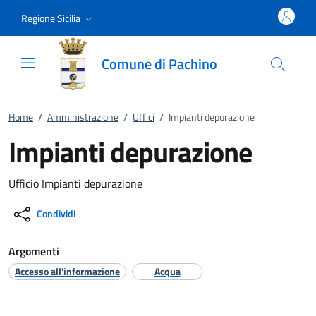
Vai al contenuto
accedi al menu
footer.enter
Regione Sicilia
Comune di Pachino
Home
/
Amministrazione
/
Uffici
/
Impianti depurazione
Impianti depurazione
Ufficio Impianti depurazione
Condividi
Argomenti
Accesso all'informazione
Acqua