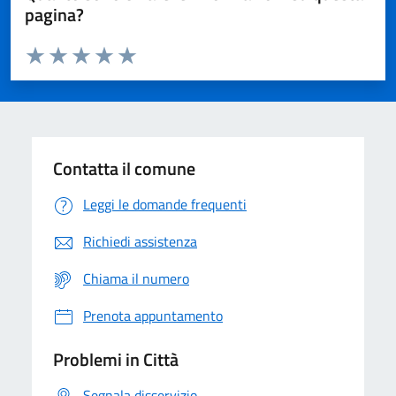
pagina?
Valuta da 1 a 5 stelle la pagina
Domanda
Valuta 1 stelle su 5
Valuta 2 stelle su 5
Valuta 3 stelle su 5
Valuta 4 stelle su 5
Valuta 5 stelle su 5
Contatta il comune
Leggi le domande frequenti
Richiedi assistenza
Chiama il numero
Prenota appuntamento
Problemi in Città
Segnala disservizio