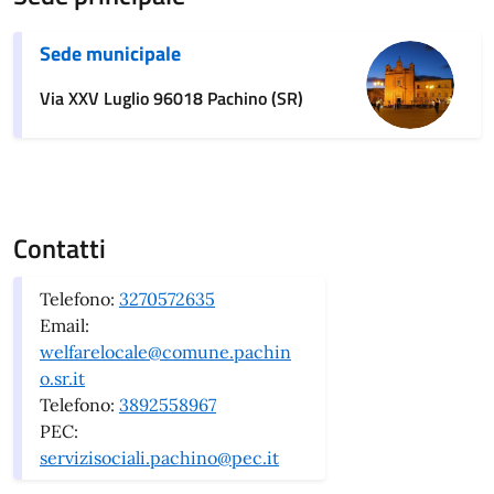
Sede municipale
Via XXV Luglio 96018 Pachino (SR)
Contatti
Telefono:
3270572635
Email:
welfarelocale@comune.pachin
o.sr.it
Telefono:
3892558967
PEC:
servizisociali.pachino@pec.it