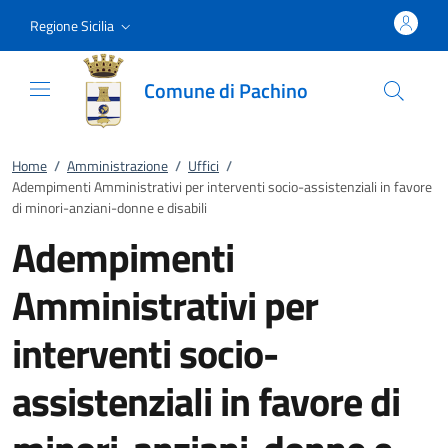
Vai al contenuto
accedi al menu
footer.enter
Regione Sicilia
Comune di Pachino
Home
/
Amministrazione
/
Uffici
/
Adempimenti Amministrativi per interventi socio-assistenziali in favore
di minori-anziani-donne e disabili
Adempimenti
Amministrativi per
interventi socio-
assistenziali in favore di