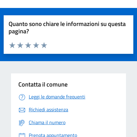
Quanto sono chiare le informazioni su questa
pagina?
Valuta da 1 a 5 stelle la pagina
Domanda
Valuta 1 stelle su 5
Valuta 2 stelle su 5
Valuta 3 stelle su 5
Valuta 4 stelle su 5
Valuta 5 stelle su 5
Contatta il comune
Leggi le domande frequenti
Richiedi assistenza
Chiama il numero
Prenota appuntamento