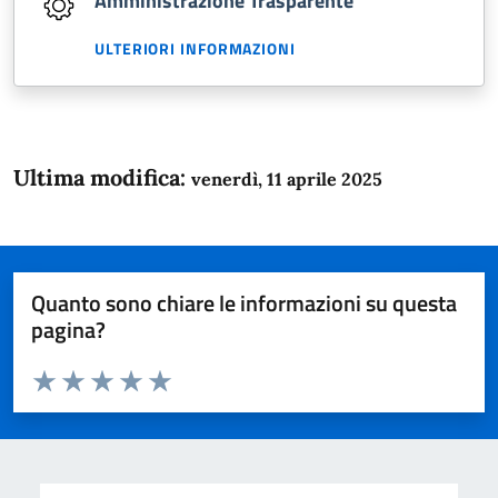
Amministrazione Trasparente
ULTERIORI INFORMAZIONI
Ultima modifica:
venerdì, 11 aprile 2025
Quanto sono chiare le informazioni su questa
pagina?
Valuta da 1 a 5 stelle la pagina
Domanda
Valuta 1 stelle su 5
Valuta 2 stelle su 5
Valuta 3 stelle su 5
Valuta 4 stelle su 5
Valuta 5 stelle su 5