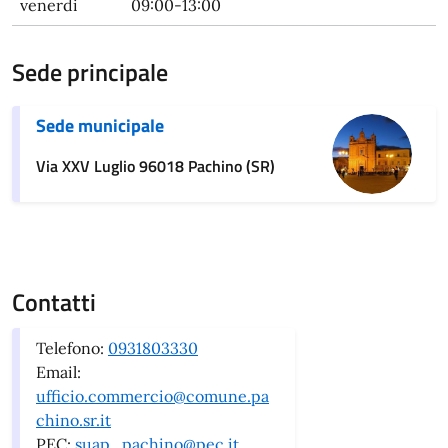
venerdi
09:00-13:00
Sede principale
Sede municipale
Via XXV Luglio 96018 Pachino (SR)
Contatti
Telefono:
0931803330
Email:
ufficio.commercio@comune.pa
chino.sr.it
PEC:
suap_pachino@pec.it