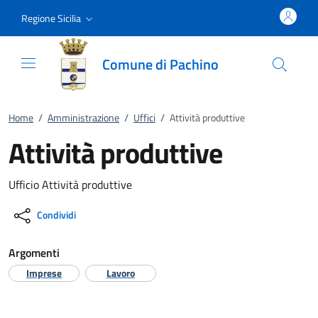
Vai al contenuto
accedi al menu
footer.enter
Regione Sicilia
Comune di Pachino
Home
/
Amministrazione
/
Uffici
/
Attività produttive
Attività produttive
Ufficio Attività produttive
Condividi
Argomenti
Imprese
Lavoro