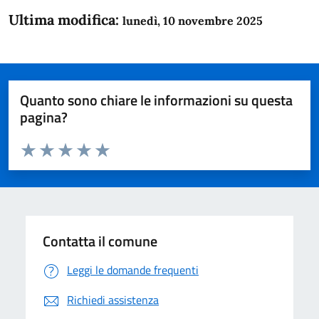
Ultima modifica:
lunedì, 10 novembre 2025
Quanto sono chiare le informazioni su questa
pagina?
Valuta da 1 a 5 stelle la pagina
Domanda
Valuta 1 stelle su 5
Valuta 2 stelle su 5
Valuta 3 stelle su 5
Valuta 4 stelle su 5
Valuta 5 stelle su 5
Contatta il comune
Leggi le domande frequenti
Richiedi assistenza