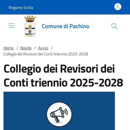
Vai al contenuto
accedi al menu
footer.enter
Regione Sicilia
Comune di Pachino
Home
/
Novità
/
Avvisi
/
Collegio dei Revisori dei Conti triennio 2025-2028
Collegio dei Revisori dei
Conti triennio 2025-2028