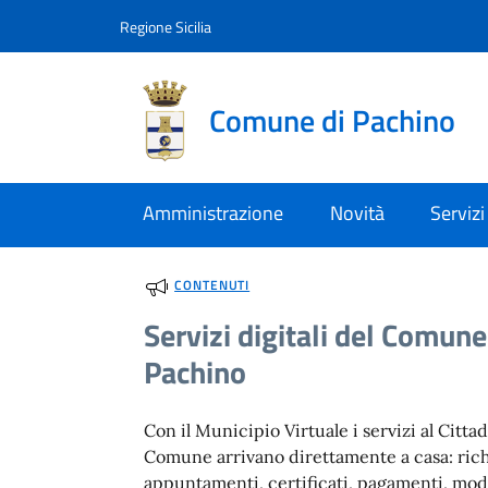
Vai al contenuto
accedi al menu
footer.enter
Regione Sicilia
Comune di Pachino
Amministrazione
Novità
Servizi
CONTENUTI
Servizi digitali del Comune
Pachino
Con il Municipio Virtuale i servizi al Citta
Comune arrivano direttamente a casa: rich
appuntamenti, certificati, pagamenti, mod