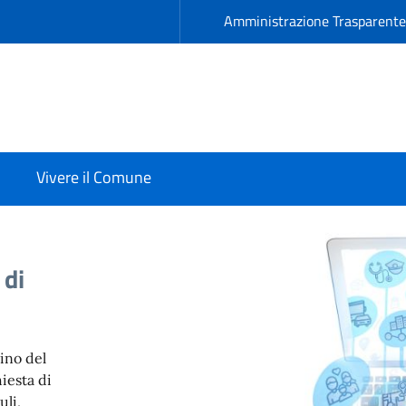
Amministrazione Trasparent
Vivere il Comune
 di
dino del
iesta di
uli,