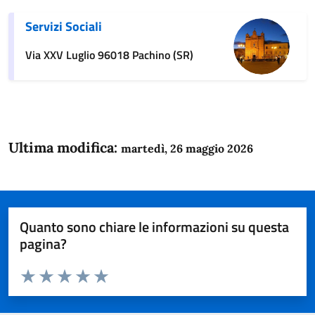
Servizi Sociali
Via XXV Luglio 96018 Pachino (SR)
Ultima modifica:
martedì, 26 maggio 2026
Quanto sono chiare le informazioni su questa
pagina?
Valuta da 1 a 5 stelle la pagina
Domanda
Valuta 1 stelle su 5
Valuta 2 stelle su 5
Valuta 3 stelle su 5
Valuta 4 stelle su 5
Valuta 5 stelle su 5