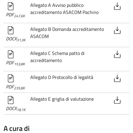
Allegato A Avviso pubblico
accreditamento ASACOM Pachino
PDF
247,6K
Allegato B Domanda accreditamento
ASACOM
DOCX
31,3K
Allegato C Schema patto di
accreditamento
PDF
153,8K
Allegato D Protocollo di legalità
PDF
235,8K
Allegato E griglia di valutazione
DOCX
18,1K
A cura di