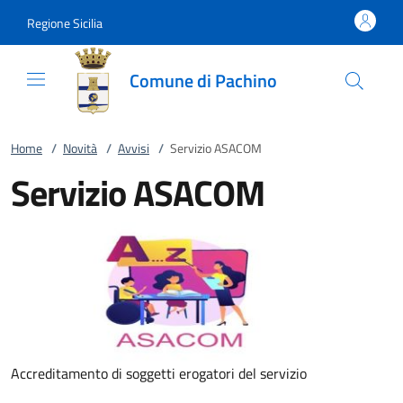
Vai al contenuto
accedi al menu
footer.enter
Regione Sicilia
Comune di Pachino
Home
/
Novità
/
Avvisi
/
Servizio ASACOM
Servizio ASACOM
Accreditamento di soggetti erogatori del servizio